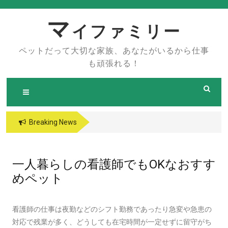
Skip
to
マ
イファミリー
content
ペットだって大切な家族、あなたがいるから仕事
も頑張れる！
Breaking News
一人暮らしの看護師でもOKなおすす
めペット
看護師の仕事は夜勤などのシフト勤務であったり急変や急患の
対応で残業が多く、どうしても在宅時間が一定せずに留守がち