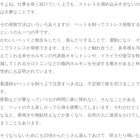
すよね。仕事を長く続けていく上でも、ストレスを溜め込みすぎないの
は大事なことです。
その発散方法はいろいろありますが、ペットを飼ってストレス発散する
というのも一つの手です。
かわいいペットと散歩をしたり、遊んだりすることで、運動になり、そ
こでストレスが発散できます。また、ペットと触れ合うと、多幸感を与
えてくれる幸せホルモンの代表格オキシトシンや、イライラや疲労を軽
減してくれるセロトニンなどの脳内ホルモンを分泌する働きがあると科
学的にも証明されています。
看護師がペットを飼う上で注意すべき点は、不定期で家を空けることで
す。
夜勤などが重なっていつもの時間に家に帰れない、そんなことがある
と、ペットの方も寂しがって心身を疲弊してしまいます。それがひどく
なると、夜鳴きや無駄吠えなどが多くなり、近所の人に迷惑をかけてし
まうこともあります。
そうならないためにも日頃からたくさん遊んであげて、吠えたり鳴いた